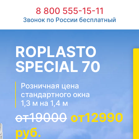
8 800 555-15-11
Звонок по России бесплатный
ROPLASTO
SPECIAL 70
Розничная цена
стандартного окна
1,3 м на 1,4 м
от19000
от12990
руб.