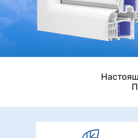
Настоящ
П