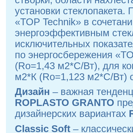
установки стеклопакета.
«ТОР Teсhnik» в сочетан
энергоэффективным стекл
исключительных показат
по энергосбережения «ТО
(Ro=1,43 м2*С/Вт), для 
м2*К (Ro=1,123 м2*С/Вт) 
Дизайн
– важная тенденц
ROPLASTO GRANTO
пре
дизайнерских вариантах
Classic Soft
– классичес