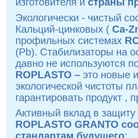
изготовителя и
страны п
Экологически - чистый со
Кальций-цинковых (
Ca-Z
профильных системах
R
(Pb). Стабилизаторы на о
давно не используются по
ROPLASTO –
это новые 
экологической чистоты пл
гарантировать продукт , 
Активный вклад в защиту 
ROPLASTO GRANTO соот
стандартам будущего
: