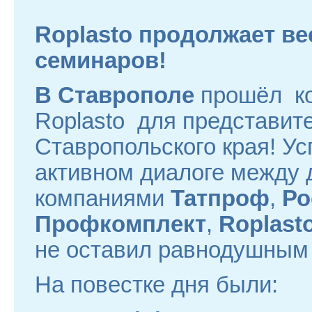
Roplasto продолжает ве
семинаров!
В Ставрополе
прошёл ко
Roplasto для представит
Ставропольского края! У
активном диалоге между 
компаниями
Татпроф
,
Ро
Профкомплект
,
Roplasto
не оставил равнодушным н
На повестке дня были: